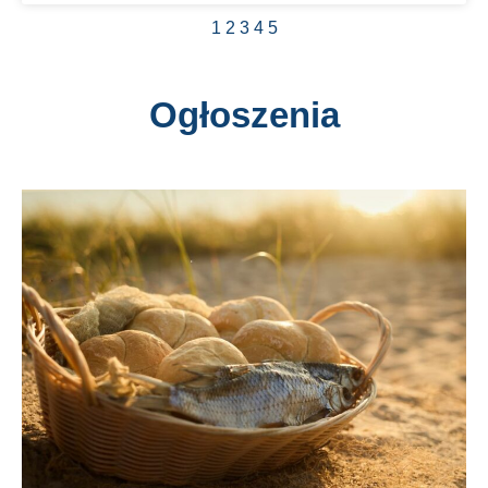
1
2
3
4
5
Ogłoszenia