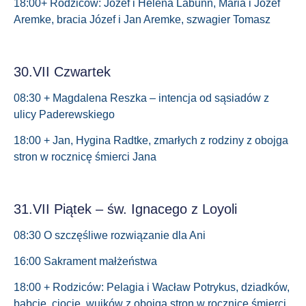
18:00+ Rodziców: Józef i Helena Labunn, Maria i Józef
Aremke, bracia Józef i Jan Aremke, szwagier Tomasz
30.VII Czwartek
08:30 + Magdalena Reszka – intencja od sąsiadów z
ulicy Paderewskiego
18:00 + Jan, Hygina Radtke, zmarłych z rodziny z obojga
stron w rocznicę śmierci Jana
31.VII Piątek – św. Ignacego z Loyoli
08:30 O szczęśliwe rozwiązanie dla Ani
16:00 Sakrament małżeństwa
18:00 + Rodziców: Pelagia i Wacław Potrykus, dziadków,
babcie, ciocie, wujków z obojga stron w rocznicę śmierci