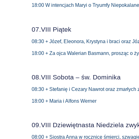
18:00 W intencjach Maryi o Tryumfy Niepokalan
07.VIII Piątek
08:30 + Józef, Eleonora, Krystyna i braci oraz Jó
18:00 + Za ojca Walerian Basmann, prosząc o ż
08.VIII Sobota – św. Dominika
08:30 + Stefanię i Cezary Nawrot oraz zmarłych 
18:00 + Maria i Alfons Werner
09.VIII Dziewiętnasta Niedziela zwy
08:00 + Siostra Anna w rocznicę śmierci, szwagi