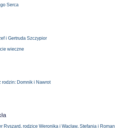
ego Serca
zef i Gertruda Szczypior
ycie wieczne
z rodzin: Domnik i Nawrot
kła
er Ryszard, rodzice Weronika i Wacław, Stefania i Roman