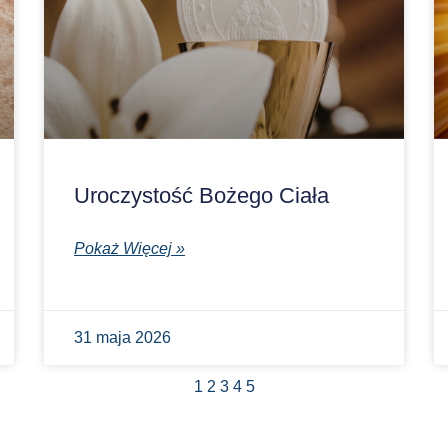
Uroczystość Bożego Ciała
Pokaż Więcej »
31 maja 2026
1
2
3
4
5