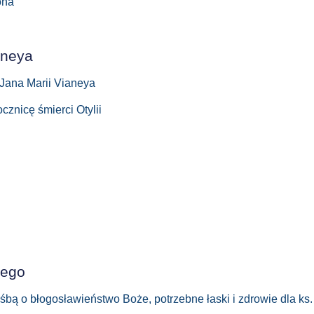
ona
nneya
a Jana Marii Vianeya
cznicę śmierci Otylii
iego
ą o błogosławieństwo Boże, potrzebne łaski i zdrowie dla ks. P