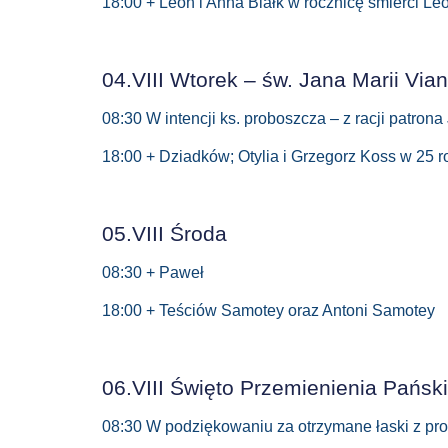
18:00 + Leon i Anna Białk w rocznicę śmierci Le
04.VIII Wtorek – św. Jana Marii Via
08:30 W intencji ks. proboszcza – z racji patron
18:00 + Dziadków; Otylia i Grzegorz Koss w 25 ro
05.VIII Środa
08:30 + Paweł
18:00 + Teściów Samotey oraz Antoni Samotey
06.VIII Święto Przemienienia Pańsk
08:30 W podziękowaniu za otrzymane łaski z prośb