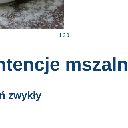
1
2
3
ntencje mszal
eń zwykły