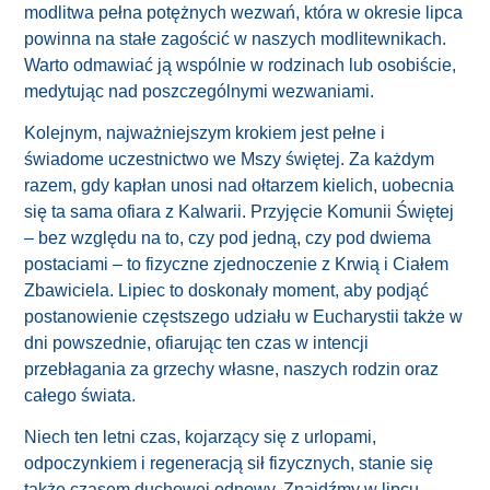
modlitwa pełna potężnych wezwań, która w okresie lipca
powinna na stałe zagościć w naszych modlitewnikach.
Warto odmawiać ją wspólnie w rodzinach lub osobiście,
medytując nad poszczególnymi wezwaniami.
Kolejnym, najważniejszym krokiem jest pełne i
świadome uczestnictwo we Mszy świętej. Za każdym
razem, gdy kapłan unosi nad ołtarzem kielich, uobecnia
się ta sama ofiara z Kalwarii. Przyjęcie Komunii Świętej
– bez względu na to, czy pod jedną, czy pod dwiema
postaciami – to fizyczne zjednoczenie z Krwią i Ciałem
Zbawiciela. Lipiec to doskonały moment, aby podjąć
postanowienie częstszego udziału w Eucharystii także w
dni powszednie, ofiarując ten czas w intencji
przebłagania za grzechy własne, naszych rodzin oraz
całego świata.
Niech ten letni czas, kojarzący się z urlopami,
odpoczynkiem i regeneracją sił fizycznych, stanie się
także czasem duchowej odnowy. Znajdźmy w lipcu