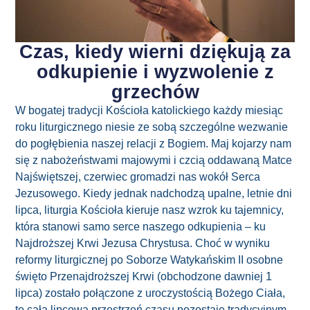
Czas, kiedy wierni dziękują za
odkupienie i wyzwolenie z
grzechów
W bogatej tradycji Kościoła katolickiego każdy miesiąc
roku liturgicznego niesie ze sobą szczególne wezwanie
do pogłębienia naszej relacji z Bogiem. Maj kojarzy nam
się z nabożeństwami majowymi i czcią oddawaną Matce
Najświętszej, czerwiec gromadzi nas wokół Serca
Jezusowego. Kiedy jednak nadchodzą upalne, letnie dni
lipca, liturgia Kościoła kieruje nasz wzrok ku tajemnicy,
która stanowi samo serce naszego odkupienia – ku
Najdroższej Krwi Jezusa Chrystusa. Choć w wyniku
reformy liturgicznej po Soborze Watykańskim II osobne
święto Przenajdroższej Krwi (obchodzone dawniej 1
lipca) zostało połączone z uroczystością Bożego Ciała,
to cała lipcowa przestrzeń czasu pozostaje tradycyjnym,