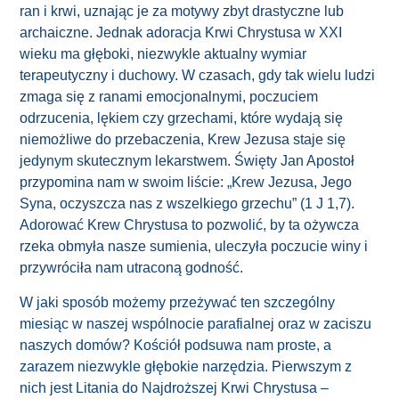
ran i krwi, uznając je za motywy zbyt drastyczne lub
archaiczne. Jednak adoracja Krwi Chrystusa w XXI
wieku ma głęboki, niezwykle aktualny wymiar
terapeutyczny i duchowy. W czasach, gdy tak wielu ludzi
zmaga się z ranami emocjonalnymi, poczuciem
odrzucenia, lękiem czy grzechami, które wydają się
niemożliwe do przebaczenia, Krew Jezusa staje się
jedynym skutecznym lekarstwem. Święty Jan Apostoł
przypomina nam w swoim liście: „Krew Jezusa, Jego
Syna, oczyszcza nas z wszelkiego grzechu” (1 J 1,7).
Adorować Krew Chrystusa to pozwolić, by ta ożywcza
rzeka obmyła nasze sumienia, uleczyła poczucie winy i
przywróciła nam utraconą godność.
W jaki sposób możemy przeżywać ten szczególny
miesiąc w naszej wspólnocie parafialnej oraz w zaciszu
naszych domów? Kościół podsuwa nam proste, a
zarazem niezwykle głębokie narzędzia. Pierwszym z
nich jest Litania do Najdroższej Krwi Chrystusa –