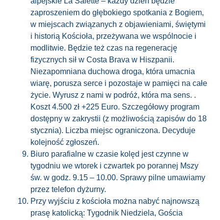
alpejskie La Salette – każdy dzień będzie
zaproszeniem do głębokiego spotkania z Bogiem,
w miejscach związanych z objawieniami, świętymi
i historią Kościoła, przeżywana we wspólnocie i
modlitwie. Będzie też czas na regenerację
fizycznych sił w Costa Brava w Hiszpanii.
Niezapomniana duchowa droga, która umacnia
wiarę, porusza serce i pozostaje w pamięci na całe
życie. Wyrusz z nami w podróż, która ma sens. .
Koszt 4.500 zł +225 Euro. Szczegółowy program
dostępny w zakrystii (z możliwością zapisów do 18
stycznia). Liczba miejsc ograniczona. Decyduje
kolejność zgłoszeń.
Biuro parafialne w czasie kolęd jest czynne w
tygodniu we wtorek i czwartek po porannej Mszy
św. w godz. 9.15 – 10.00. Sprawy pilne umawiamy
przez telefon dyżurny.
Przy wyjściu z kościoła można nabyć najnowszą
prasę katolicką: Tygodnik Niedziela, Gościa