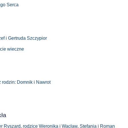
ego Serca
zef i Gertruda Szczypior
ycie wieczne
z rodzin: Domnik i Nawrot
kła
er Ryszard, rodzice Weronika i Wacław, Stefania i Roman