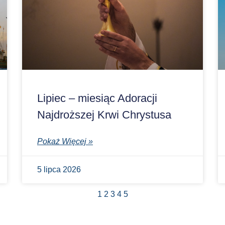
Lipiec – miesiąc Adoracji
Najdroższej Krwi Chrystusa
Pokaż Więcej »
5 lipca 2026
1
2
3
4
5