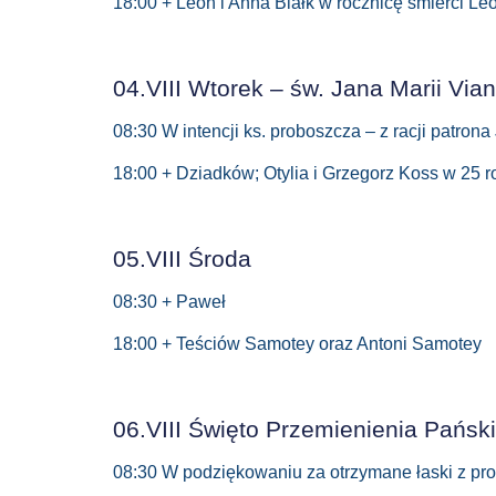
18:00 + Leon i Anna Białk w rocznicę śmierci Le
04.VIII Wtorek – św. Jana Marii Via
08:30 W intencji ks. proboszcza – z racji patron
18:00 + Dziadków; Otylia i Grzegorz Koss w 25 ro
05.VIII Środa
08:30 + Paweł
18:00 + Teściów Samotey oraz Antoni Samotey
06.VIII Święto Przemienienia Pańsk
08:30 W podziękowaniu za otrzymane łaski z prośb