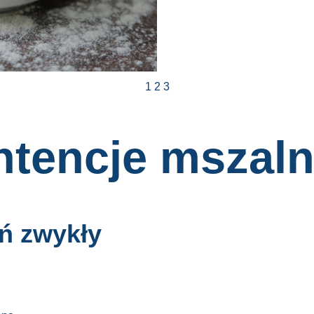
1
2
3
ntencje mszal
eń zwykły