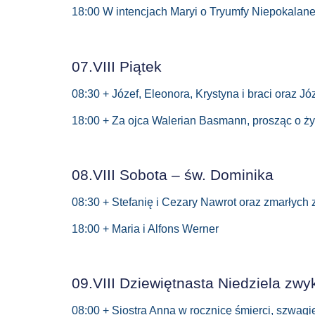
18:00 W intencjach Maryi o Tryumfy Niepokalan
07.VIII Piątek
08:30 + Józef, Eleonora, Krystyna i braci oraz Jó
18:00 + Za ojca Walerian Basmann, prosząc o ż
08.VIII Sobota – św. Dominika
08:30 + Stefanię i Cezary Nawrot oraz zmarłych 
18:00 + Maria i Alfons Werner
09.VIII Dziewiętnasta Niedziela zwy
08:00 + Siostra Anna w rocznicę śmierci, szwagi