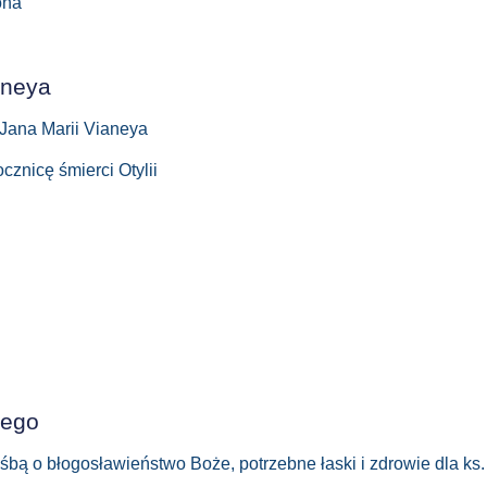
ona
nneya
a Jana Marii Vianeya
cznicę śmierci Otylii
iego
ą o błogosławieństwo Boże, potrzebne łaski i zdrowie dla ks. P