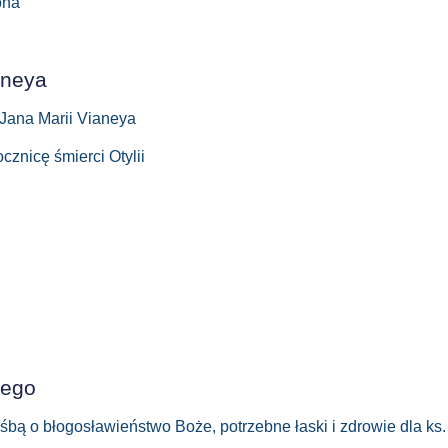
ona
nneya
a Jana Marii Vianeya
cznicę śmierci Otylii
iego
ą o błogosławieństwo Boże, potrzebne łaski i zdrowie dla ks. P