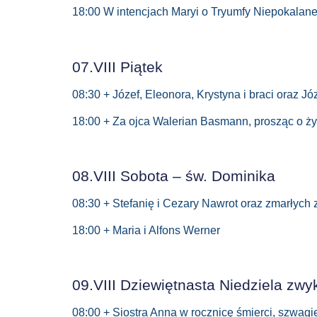
18:00 W intencjach Maryi o Tryumfy Niepokalan
07.VIII Piątek
08:30 + Józef, Eleonora, Krystyna i braci oraz Jó
18:00 + Za ojca Walerian Basmann, prosząc o ż
08.VIII Sobota – św. Dominika
08:30 + Stefanię i Cezary Nawrot oraz zmarłych 
18:00 + Maria i Alfons Werner
09.VIII Dziewiętnasta Niedziela zwy
08:00 + Siostra Anna w rocznicę śmierci, szwagi