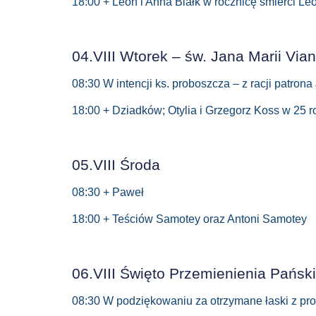
18:00 + Leon i Anna Białk w rocznicę śmierci Le
04.VIII Wtorek – św. Jana Marii Via
08:30 W intencji ks. proboszcza – z racji patron
18:00 + Dziadków; Otylia i Grzegorz Koss w 25 ro
05.VIII Środa
08:30 + Paweł
18:00 + Teściów Samotey oraz Antoni Samotey
06.VIII Święto Przemienienia Pańsk
08:30 W podziękowaniu za otrzymane łaski z prośb