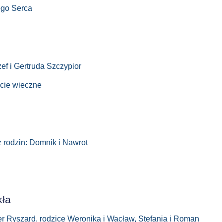
ego Serca
zef i Gertruda Szczypior
ycie wieczne
z rodzin: Domnik i Nawrot
kła
er Ryszard, rodzice Weronika i Wacław, Stefania i Roman