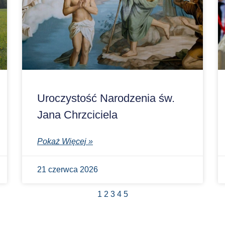
Uroczystość Narodzenia św.
Jana Chrzciciela
Pokaż Więcej »
21 czerwca 2026
1
2
3
4
5