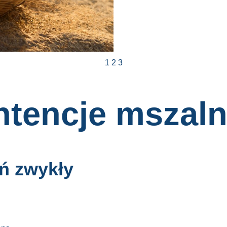
1
2
3
ntencje mszal
eń zwykły