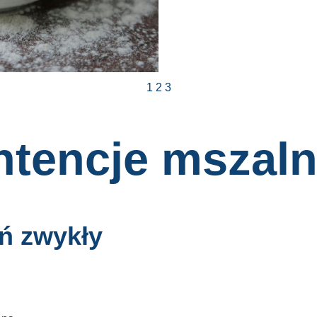
1
2
3
ntencje mszal
eń zwykły