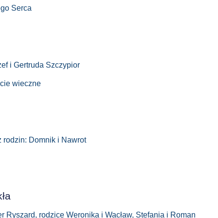
ego Serca
zef i Gertruda Szczypior
ycie wieczne
z rodzin: Domnik i Nawrot
kła
er Ryszard, rodzice Weronika i Wacław, Stefania i Roman