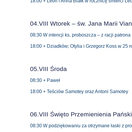
18:00 + Leon i Anna Białk w rocznicę śmierci Le
04.VIII Wtorek – św. Jana Marii Via
08:30 W intencji ks. proboszcza – z racji patron
18:00 + Dziadków; Otylia i Grzegorz Koss w 25 ro
05.VIII Środa
08:30 + Paweł
18:00 + Teściów Samotey oraz Antoni Samotey
06.VIII Święto Przemienienia Pańsk
08:30 W podziękowaniu za otrzymane łaski z prośb