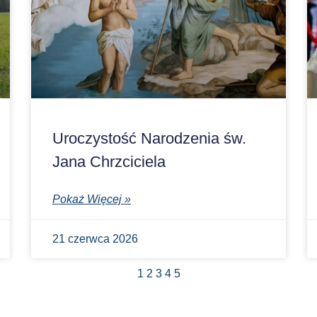
Uroczystość Narodzenia św.
Jana Chrzciciela
Pokaż Więcej »
21 czerwca 2026
1
2
3
4
5