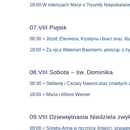
18:00 W intencjach Maryi o Tryumfy Niepokalan
07.VIII Piątek
08:30 + Józef, Eleonora, Krystyna i braci oraz Jó
18:00 + Za ojca Walerian Basmann, prosząc o ż
08.VIII Sobota – św. Dominika
08:30 + Stefanię i Cezary Nawrot oraz zmarłych 
18:00 + Maria i Alfons Werner
09.VIII Dziewiętnasta Niedziela zwy
08:00 + Siostra Anna w rocznicę śmierci, szwagi