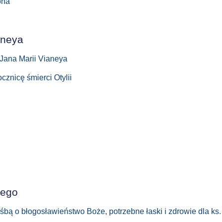
ona
nneya
a Jana Marii Vianeya
cznicę śmierci Otylii
iego
ą o błogosławieństwo Boże, potrzebne łaski i zdrowie dla ks. P