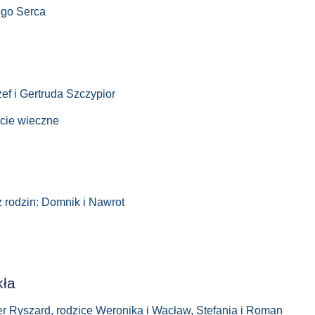
ego Serca
zef i Gertruda Szczypior
ycie wieczne
z rodzin: Domnik i Nawrot
kła
er Ryszard, rodzice Weronika i Wacław, Stefania i Roman