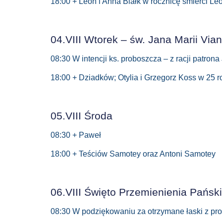
18:00 + Leon i Anna Białk w rocznicę śmierci Le
04.VIII Wtorek – św. Jana Marii Via
08:30 W intencji ks. proboszcza – z racji patron
18:00 + Dziadków; Otylia i Grzegorz Koss w 25 ro
05.VIII Środa
08:30 + Paweł
18:00 + Teściów Samotey oraz Antoni Samotey
06.VIII Święto Przemienienia Pańsk
08:30 W podziękowaniu za otrzymane łaski z prośb