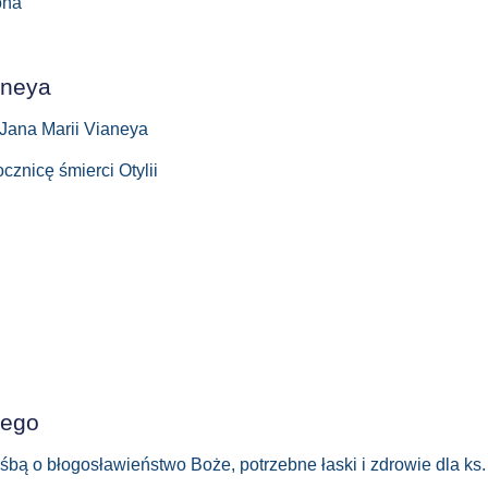
ona
nneya
a Jana Marii Vianeya
cznicę śmierci Otylii
iego
ą o błogosławieństwo Boże, potrzebne łaski i zdrowie dla ks. P