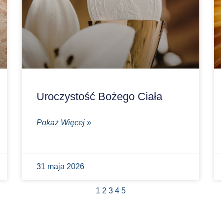
Uroczystość Bożego Ciała
Pokaż Więcej »
31 maja 2026
1
2
3
4
5