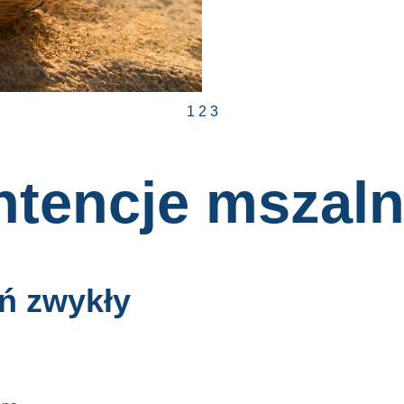
1
2
3
ntencje mszal
eń zwykły