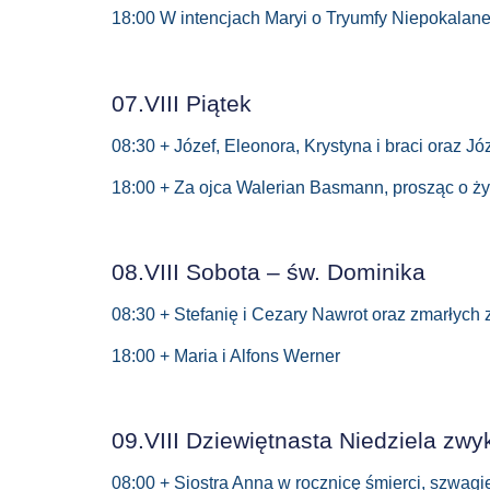
18:00 W intencjach Maryi o Tryumfy Niepokalan
07.VIII Piątek
08:30 + Józef, Eleonora, Krystyna i braci oraz Jó
18:00 + Za ojca Walerian Basmann, prosząc o ż
08.VIII Sobota – św. Dominika
08:30 + Stefanię i Cezary Nawrot oraz zmarłych 
18:00 + Maria i Alfons Werner
09.VIII Dziewiętnasta Niedziela zwy
08:00 + Siostra Anna w rocznicę śmierci, szwagi