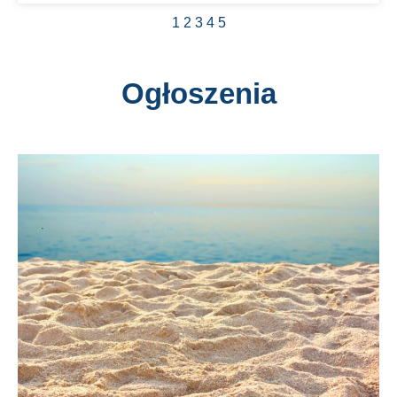
1
2
3
4
5
Ogłoszenia