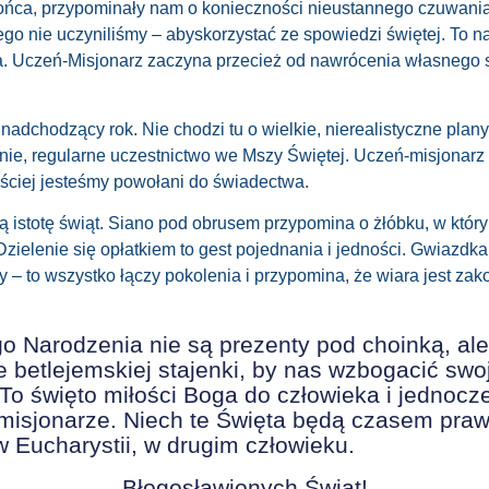
ońca
, przypomina
ły
nam o
konieczności nieustannego
czuwani
ego nie uczyniliśmy – aby
skorzysta
ć
ze spowiedzi świętej. To na
a.
Uczeń-
Misjonarz zaczyna przecież od nawrócenia własnego 
dchodzący rok. Nie chodzi tu o wielkie, nierealistyczne plany,
inie, regularne uczestnictwo we Mszy Świętej. Uczeń-misjonar
ęściej jesteśmy powołani do świadectwa.
 istotę świąt. Siano pod obrusem przypomina o żłóbku, w który
Dzielenie się opłatkiem to gest pojednania i jedności. Gwiazdka
y – to wszystko łączy pokolenia i przypomina, że wiara jest z
go
Narodzeni
a
nie są
prezenty pod choinką, ale
 betlejemskiej stajenki, by nas wzbogacić swo
To święto miłości Boga do człowieka i jednocz
-misjonarze. Niech te Święta będą czasem praw
 Eucharystii, w drugim człowieku.
Błogosławionych Świąt!