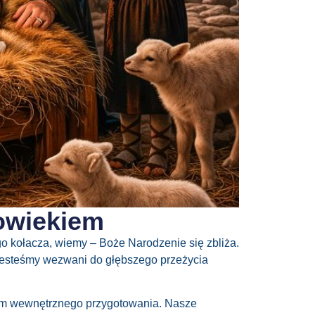
łowiekiem
go
kołacza
, wiemy – Boże Narodzenie się zbliża.
 jesteśmy wezwani do głębszego przeżycia
m
wewnętrznego przygotowania. Nasze