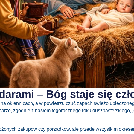
darami – Bóg staje się cz
a na okiennicach, a w powietrzu czuć zapach świeżo upieczone
onarze, zgodnie z hasłem tegorocznego roku duszpasterskiego,
możonych
zakupów
czy
porządków, ale przede wszystkim okres
e