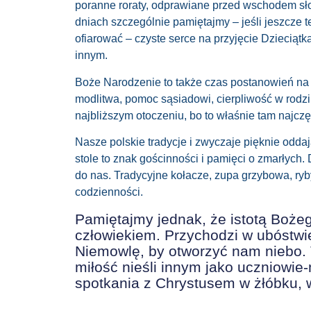
poranne roraty, odprawiane prz
ed wschodem sł
dniach
szczególnie
pamiętajmy – jeśli jeszcze t
ofiarować – czyste serce na przyjęcie Dzieciątk
innym.
Boże Narodzenie to także czas postanowień na na
modlitwa, pomoc sąsiadowi, cierpliwość w rodz
najbliższym otoczeniu, bo to właśnie tam najcz
Nasze
polskie tradycje i
zwyczaje pięknie oddają
stole to znak gościnności i pamięci o zmarłych. 
do nas. Tradycyjne
kołacze
, zupa grzybowa, ryb
codzienności.
Pamiętajmy jednak, że
istotą
Boże
człowiekiem. Przychodzi w ubóstwie
Niemowlę, by otworzyć nam niebo. 
miłość nieśli innym jako uczniowie
spotkania z Chrystusem w żłóbku, w