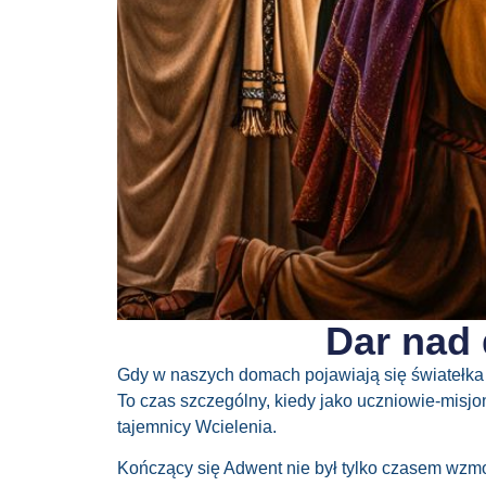
Dar nad 
Gdy w naszych domach
pojawiają
się światełk
To czas szczególny, kiedy jako uczniowie-misj
tajemnicy Wcielenia.
Kończący się
Adwent
nie był tylko czasem wz