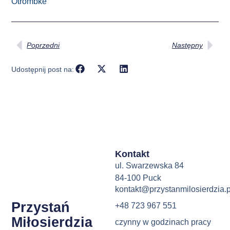
Otrombke
Poprzedni
Następny
Udostępnij post na:
Kontakt
ul. Swarzewska 84
84-100 Puck
kontakt@przystanmilosierdzia.p
Przystań
+48 723 967 551
Miłosierdzia
czynny w godzinach pracy