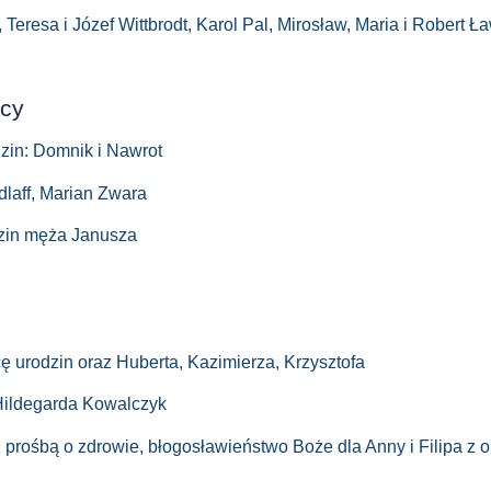
Teresa i Józef Wittbrodt, Karol Pal, Mirosław, Maria i Robert Ł
ocy
dzin: Domnik i Nawrot
dlaff, Marian Zwara
dzin męża Janusza
 urodzin oraz Huberta, Kazimierza, Krzysztofa
Hildegarda Kowalczyk
prośbą o zdrowie, błogosławieństwo Boże dla Anny i Filipa z ok