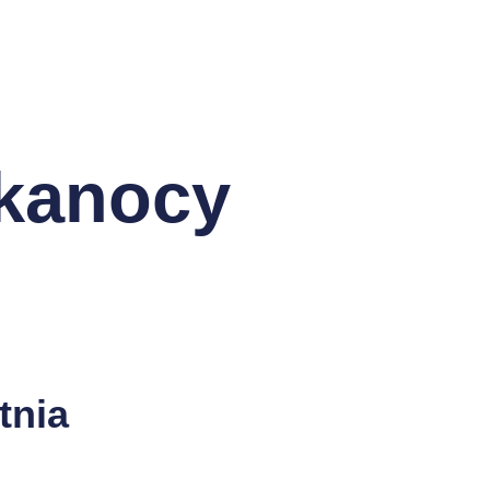
lkanocy
tnia