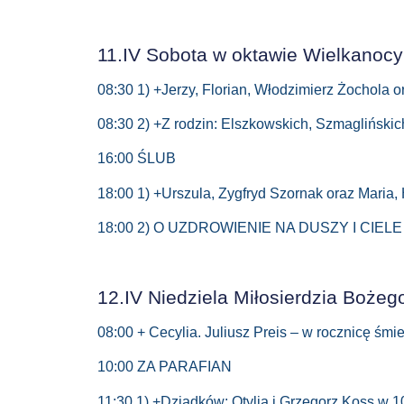
11.IV Sobota w oktawie Wielkanocy
08:30 1) +Jerzy, Florian, Włodzimierz Żochola o
08:30 2) +Z rodzin: Elszkowskich, Szmaglińskic
16:00 ŚLUB
18:00 1) +Urszula, Zygfryd Szornak oraz Maria,
18:00 2) O UZDROWIENIE NA DUSZY I CIELE
12.IV Niedziela Miłosierdzia Bożeg
08:00 + Cecylia. Juliusz Preis – w rocznicę śmie
10:00 ZA PARAFIAN
11:30 1) +Dziadków: Otylia i Grzegorz Koss w 1