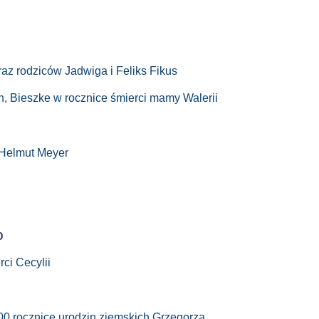
raz rodziców Jadwiga i Feliks Fikus
h, Bieszke w rocznice śmierci mamy Walerii
 Helmut Meyer
o
rci Cecylii
00 rocznicę urodzin ziemskich Grzegorza