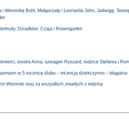
 i Weronikę Bohl, Małgorzatę i Leonarda John, Jadwigę, Teresę 
der
 Gertrudy, Dziadków: Czaja i Rosengarten
mierci, siostra Anna, szwagier Ryszard, rodzice Stefania i Ro
asmann w 5 rocznicę ślubu – int.encja dziekczynno – błagalna
zin Weroniki oraz za wszystkich zmarłych z rodziny