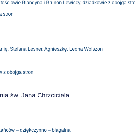
 teściowie Blandyna i Brunon Lewiccy, dziadkowie z obojga stro
a stron
 Anię, Stefana Lesner, Agnieszkę, Leona Wolszon
w z obojga stron
ia św. Jana Chrzciciela
kańców – dziękczynno – błagalna