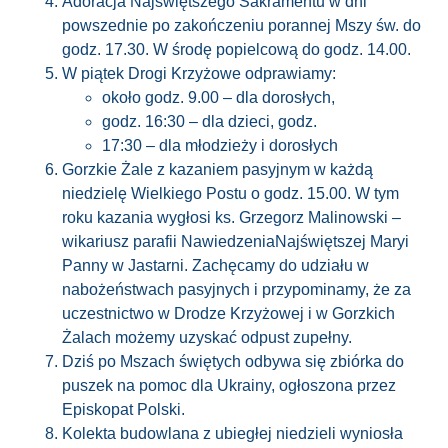
Adoracja Najświętszego Sakramentu w dni
powszednie po zakończeniu porannej Mszy św. do
godz. 17.30. W środę popielcową do godz. 14.00.
W piątek Drogi Krzyżowe odprawiamy:
około godz. 9.00 – dla dorosłych,
godz. 16:30 – dla dzieci, godz.
17:30 – dla młodzieży i dorosłych
Gorzkie Żale z kazaniem pasyjnym w każdą
niedzielę Wielkiego Postu o godz. 15.00. W tym
roku kazania wygłosi ks. Grzegorz Malinowski –
wikariusz parafii NawiedzeniaNajświętszej Maryi
Panny w Jastarni. Zachęcamy do udziału w
nabożeństwach pasyjnych i przypominamy, że za
uczestnictwo w Drodze Krzyżowej i w Gorzkich
Żalach możemy uzyskać odpust zupełny.
Dziś po Mszach świętych odbywa się zbiórka do
puszek na pomoc dla Ukrainy, ogłoszona przez
Episkopat Polski.
Kolekta budowlana z ubiegłej niedzieli wyniosła